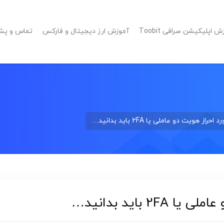
 اپلیکیشن صرافی Toobit
آموزش ارز دیجیتال و فارکس
تماس و پشتیبا
از هویت دو عاملی یا 2FA باید بدانید…
 باید بدانید…