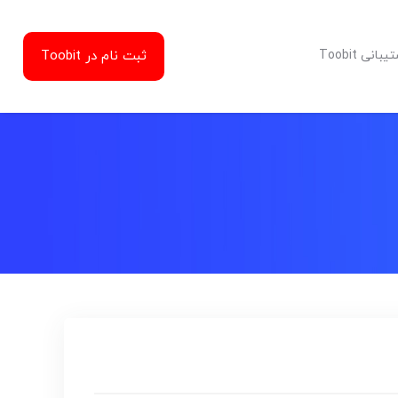
ثبت نام در Toobit
نی Toobit