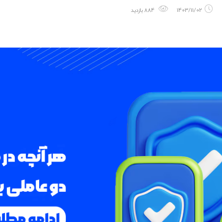
1403/11/02
884 بازدید