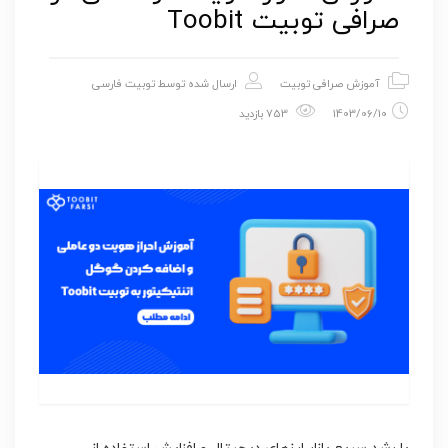
صرافی توبیت Toobit
آموزش صرافی توبیت
ارسال شده توسط
توبیت فارسی
1403/06/10
753 بازدید